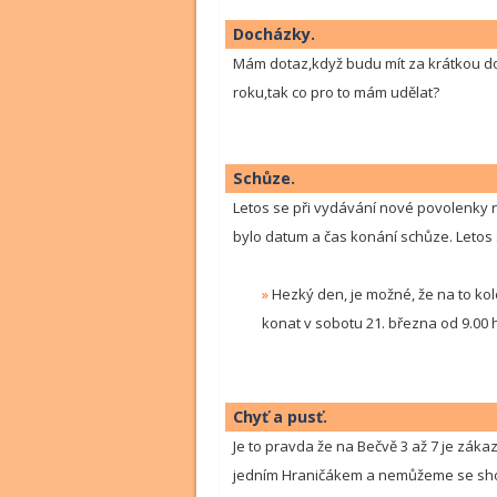
Docházky.
Mám dotaz,když budu mít za krátkou d
roku,tak co pro to mám udělat?
Schůze.
Letos se při vydávání nové povolenky 
bylo datum a čas konání schůze. Letos
»
Hezký den, je možné, že na to k
konat v sobotu 21. března od 9.00
Chyť a pusť.
Je to pravda že na Bečvě 3 až 7 je záka
jedním Hraničákem a nemůžeme se sh