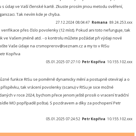
 s údaji ve Vaší členské kartě. Zkuste prosím jinou metodu ověření,
ganizaci. Tak nevím kde je chyba.
27.12.2024 08:04:47
Romana
89.24.253.xxx
 verifikace přes číslo povolenky (12 míst). Pokud ani toto nefunguje, tak
k ve Vašem jméně atd. - o kontrolu můžete požádat při výdaji nové
ište Vaše údaje na crsmoprerov@seznam.cz a my to v RISu
etr Kopřiva
05.01.2025 07:27:10
Petr Kopřiva
10.155.102.xxx
různé funkce RISu se poměrně dynamicky mění a postupně otevírají a o
 příspěvku, tak vrácení povolenky (scanu) v RISu je sice možné
aných v roce 2024, bychom přece jenom ještě prosili o vracení tradiční
ídle MO popřípadě pošta). S pozdravem a díky za pochopení Petr
05.01.2025 07:24:52
Petr Kopřiva
10.155.102.xxx