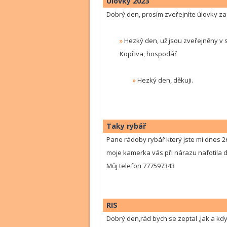
Úlovky 2023
Dobrý den, prosím zveřejníte úlovky za
»
Hezký den, už jsou zveřejněny v 
Kopřiva, hospodář
»
Hezký den, děkuji.
Taky rybář
Pane rádoby rybář který jste mi dnes 2
moje kamerka vás při nárazu nafotila do
Můj telefon 777597343
RIS
Dobrý den,rád bych se zeptal ,jak a kd