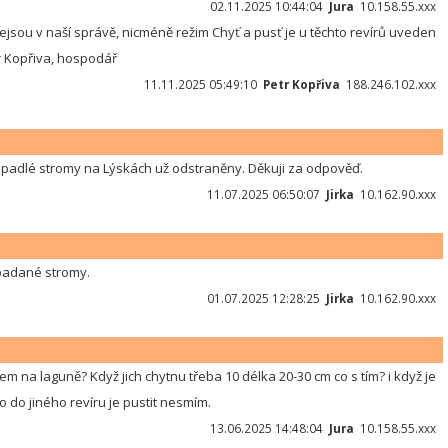
02.11.2025 10:44:04
Jura
10.158.55.xxx
jsou v naší správě, nicméně režim Chyť a pusť je u těchto revírů uveden
r Kopřiva, hospodář
11.11.2025 05:49:10
Petr Kopřiva
188.246.102.xxx
y spadlé stromy na Lýskách už odstraněny. Děkuji za odpověď.
11.07.2025 06:50:07
Jirka
10.162.90.xxx
padané stromy.
01.07.2025 12:28:25
Jirka
10.162.90.xxx
m na laguně? Když jich chytnu třeba 10 délka 20-30 cm co s tím? i když je
 do jiného revíru je pustit nesmím.
13.06.2025 14:48:04
Jura
10.158.55.xxx