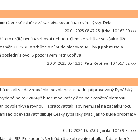
u členské schůze zákaz bivakovaní na revíru Lýsky. Děkuji.
20.01.2025 08:47:25
Jirka
10.162.90.xxx
ř toto určitě nyní navrhovat nebudu. Členské schůze se však může
out změnu BPVRP a schůze o ní bude hlasovat. MO by ji pak musela
má poslední slovo. S pozdravem Petr Kopřiva
20.01.2025 05:43:36
Petr Kopřiva
10.155.102.xxx
nohá úskalí s odevzdáváním povolenek usnadní připravovaný Rybářský
 vydané na rok 2024 jíž bude moci každý člen po skončení platnosti
an povolenky) a rovnou ji zpracovat tak, aby nemusel na začátku roku
izaci odevzdávat,“ slibuje Český rybářský svaz. Jak to bude probíhat v
09.12.2024 18:52:09
Jarda
10.169.32.xxx
ásit do RIS. Po zadání všech údajů se objevuje tabulka -Údaje, které