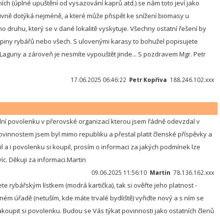
ch (úplné upuštění od vysazování kaprů atd.) se nám toto jeví jako
tivně dotýká nejméně, a které může přispět ke snížení biomasy u
druhu, který se v dané lokalitě vyskytuje. Všechny ostatní řešení by
upiny rybářů nebo všech. S ulovenými karasy to bohužel popisujete
o Laguny a zároveň je nesmíte vypouštět jinde... S pozdravem Mgr. Petr
17.06.2025 06:46:22
Petr Kopřiva
188.246.102.xxx
dní povolenku v přerovské organizací kterou jsem řádně odevzdal v
innostem jsem byl mimo republiku a přestal platit členské příspěvky a
il a i povolenku si koupil, prosím o informaci za jakých podmínek lze
víc. Děkuji za informaci.Martin
09.06.2025 11:56:10
Martin
78.136.162.xxx
e rybářským lístkem (modrá kartička), tak si ověřte jeho platnost -
šném úřadě (netuším, kde máte trvalé bydliště) vyřiďte nový a s ním se
oupit si povolenku. Budou se Vás týkat povinnosti jako ostatních členů