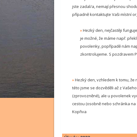
jste zadal/a, nemají přesnou shodu
případně kontaktujte Vaši místní or
»
Hezký den, nejčastěji funguje
je možné, že máme např. překli
povolenky, popřípadě nám nap
zkontrolujeme. S pozdravem P
»
Hezký den, vzhledem k tomu, že 
této jsme se dozvěděli až z Vašeho
(zprovozněné), ale u povolenek vyd
cestou (osobně nebo schránka na s
Kopřiva