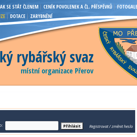
JAK SE STÁT ČLENEM
CENÍK POVOLENEK A ČL. PŘÍSPĚVKŮ
FOTOGALE
UZE
DOTACE
ZARYBNĚNÍ
ký rybářský svaz
místní organizace Přerov
o:
Registrovat / změnit heslo