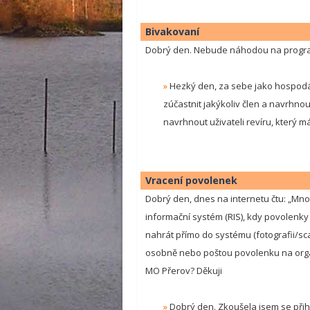
Bivakovaní
Dobrý den. Nebude náhodou na program
»
Hezký den, za sebe jako hospodá
zúčastnit jakýkoliv člen a navrhn
navrhnout uživateli revíru, který 
Vracení povolenek
Dobrý den, dnes na internetu čtu: „M
informační systém (RIS), kdy povolenky
nahrát přímo do systému (fotografii/sc
osobně nebo poštou povolenku na organ
MO Přerov? Děkuji
»
Dobrý den. Zkoušela jsem se přihl