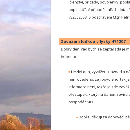
(členství, brigády, povolenky, popl
poplatků". V případě dalších dota
732552553. S pozdravem Mgr. Petr
Zavazeni loďkou v lýsky 471207
Dobrý den, rád bych se zeptal zda je m
informaci
»
Hezký den, vyvážení návnad a ná
není uvedeno, že j povoleno, tak j
informace není, takže je zde zaváž
přestupek, který na daném revíru by
hospodář MO
»
Dobře, děkuji za odpověď, p