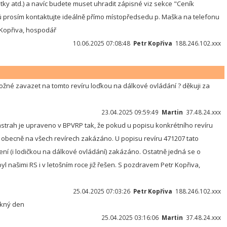
atky atd.) a navíc budete muset uhradit zápisné viz sekce "Ceník
zů prosím kontaktujte ideálně přímo místopředsedu p. Maška na telefonu
 Kopřiva, hospodář
10.06.2025 07:08:48
Petr Kopřiva
188.246.102.xxx
ožné zavazet na tomto revíru loďkou na dálkové ovládání ? děkuji za
23.04.2025 09:59:49
Martin
37.48.24.xxx
strah je upraveno v BPVRP tak, že pokud u popisu konkrétního revíru
e obecně na všech revírech zakázáno. U popisu revíru 471207 tato
ení (i lodičkou na dálkové ovládání) zakázáno. Ostatně jedná se o
l našimi RS i v letošním roce již řešen. S pozdravem Petr Kopřiva,
25.04.2025 07:03:26
Petr Kopřiva
188.246.102.xxx
ěkný den
25.04.2025 03:16:06
Martin
37.48.24.xxx