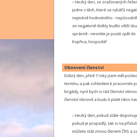
»
Hezký den, ze zvažovaných řešení
jedno z těch, které se rybářů nega
nejméně hodnotného - nepůvodního 
se negativně dotkly buďto větší sk
správně - nesmíte je pustit zpět d
Kopřiva, hospodář
Obnovení členství
Dobrý den, před 7 roky jsem měl posle
termínu a pak vzhledem k pracovním pov
brigády, nyní bych si rád členství obnov
členství obnovit a budu li platit něco na
»
Hezký den, pokud stále disponujet
pokud je propadlý, tak si na příslu
můžete stát znovu členem ČRS a zak