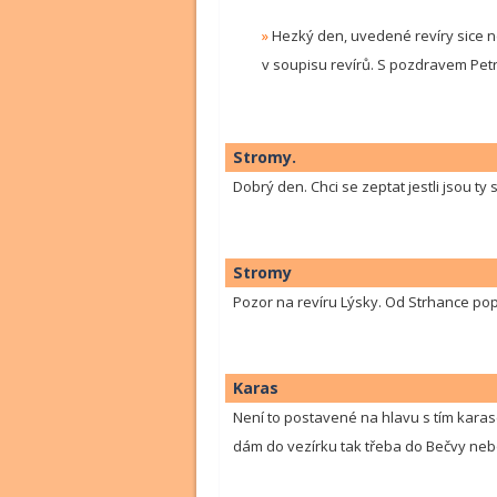
»
Hezký den, uvedené revíry sice ne
v soupisu revírů. S pozdravem Pet
Stromy.
Dobrý den. Chci se zeptat jestli jsou t
Stromy
Pozor na revíru Lýsky. Od Strhance po
Karas
Není to postavené na hlavu s tím karase
dám do vezírku tak třeba do Bečvy nebo