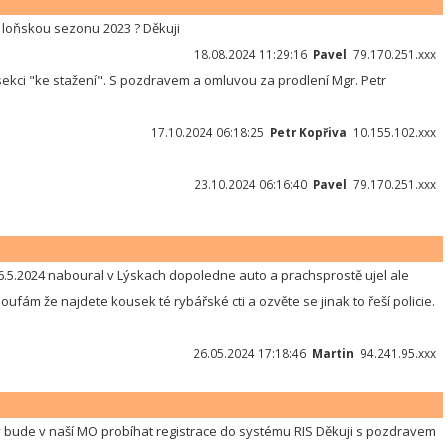
 loňskou sezonu 2023 ? Děkuji
18.08.2024 11:29:16
Pavel
79.170.251.xxx
sekci "ke stažení". S pozdravem a omluvou za prodlení Mgr. Petr
17.10.2024 06:18:25
Petr Kopřiva
10.155.102.xxx
23.10.2024 06:16:40
Pavel
79.170.251.xxx
6.5.2024 naboural v Lýskach dopoledne auto a prachsprostě ujel ale
ufám že najdete kousek té rybářské cti a ozvěte se jinak to řeší policie.
26.05.2024 17:18:46
Martin
94.241.95.xxx
y bude v naší MO probíhat registrace do systému RIS Děkuji s pozdravem