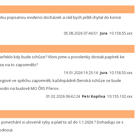
obu popsanou evidenci docházek a rád bych ještě chytal do konce
05.08.2026 07:46:51
Jura
10.158.55.xxx
neřeklo kdy bude schůze? Vloni jsme u povolenky dostali papírek ke
 se na to zapomnělo?
19.01.2026 19:25:16
Jura
10.158.55.xxx
olegové ve spěchu zapomněli, každopádně členská schůze se bude
 hodin na budově MO ČRS Přerov.
01.02.2026 06:42:24
Petr Kopřiva
10.155.102.xxx
z ponechání si ulovené ryby a platí to až do 1.1.2026 ? Dohaduju se s
odnout.