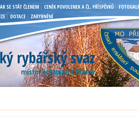
JAK SE STÁT ČLENEM
CENÍK POVOLENEK A ČL. PŘÍSPĚVKŮ
FOTOGALE
UZE
DOTACE
ZARYBNĚNÍ
ký rybářský svaz
místní organizace Přerov