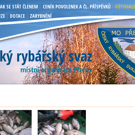
JAK SE STÁT ČLENEM
CENÍK POVOLENEK A ČL. PŘÍSPĚVKŮ
FOTOGALE
UZE
DOTACE
ZARYBNĚNÍ
ký rybářský svaz
místní organizace Přerov