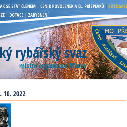
JAK SE STÁT ČLENEM
CENÍK POVOLENEK A ČL. PŘÍSPĚVKŮ
FOTOGALE
UZE
DOTACE
ZARYBNĚNÍ
ký rybářský svaz
místní organizace Přerov
. 10. 2022